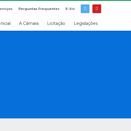
erviços
Perguntas Frequentes
E-Sic
Inicial
A Câmara
Licitação
Legislações