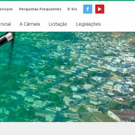
erviços
Perguntas Frequentes
E-Sic
Inicial
A Câmara
Licitação
Legislações