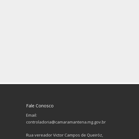
Fale Conosco
Email:
controladoria@camaramantena.mg.gov.br
Rua vereador Victor Campos de Queiróz,