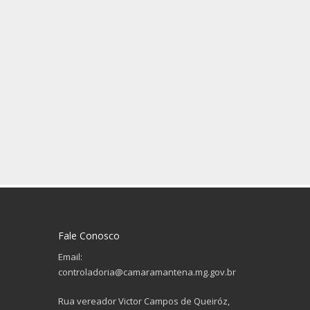
Fale Conosco
Email:
controladoria@camaramantena.mg.gov.br
Rua vereador Victor Campos de Queiróz,