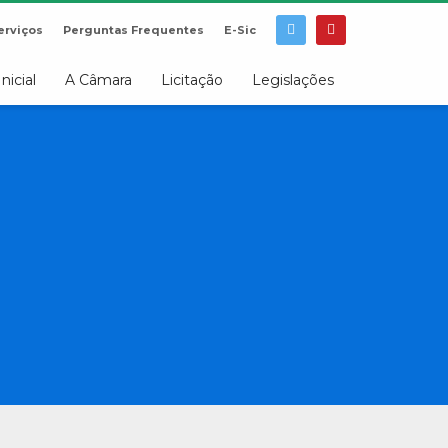
erviços
Perguntas Frequentes
E-Sic
Inicial
A Câmara
Licitação
Legislações