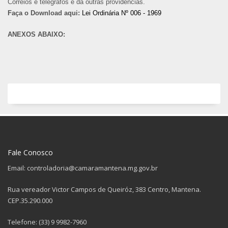
Correios e telégrafos e da outras providências.
Faça o Download aqui:
Lei Ordinária Nº 006 - 1969
ANEXOS ABAIXO:
Fale Conosco
Email: controladoria@camaramantena.mg.gov.br
Rua vereador Victor Campos de Queiróz, 383 Centro, Mantena.
CEP.35.290.000
Telefone: (33) 9 9982-7960