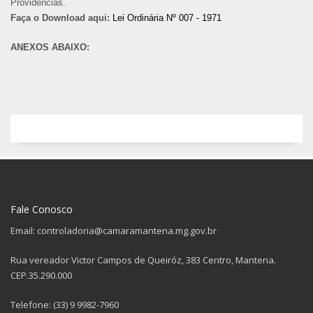
Providências.
Faça o Download aqui:
Lei Ordinária Nº 007 - 1971
ANEXOS ABAIXO:
Fale Conosco
Email: controladoria@camaramantena.mg.gov.br
Rua vereador Victor Campos de Queiróz, 383 Centro, Mantena.
CEP.35.290.000
Telefone: (33) 9 9982-7960