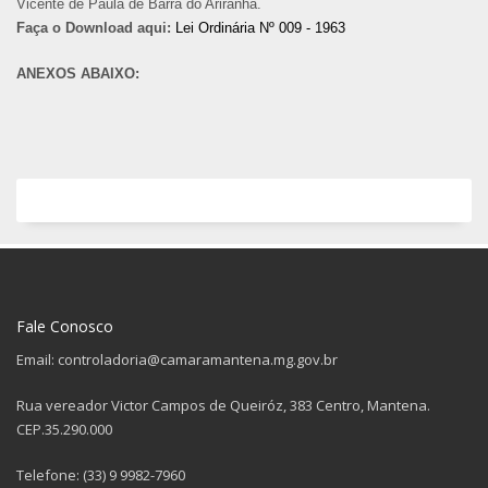
Vicente de Paula de Barra do Ariranha.
Faça o Download aqui:
Lei Ordinária Nº 009 - 1963
ANEXOS ABAIXO:
Fale Conosco
Email: controladoria@camaramantena.mg.gov.br
Rua vereador Victor Campos de Queiróz, 383 Centro, Mantena.
CEP.35.290.000
Telefone: (33) 9 9982-7960