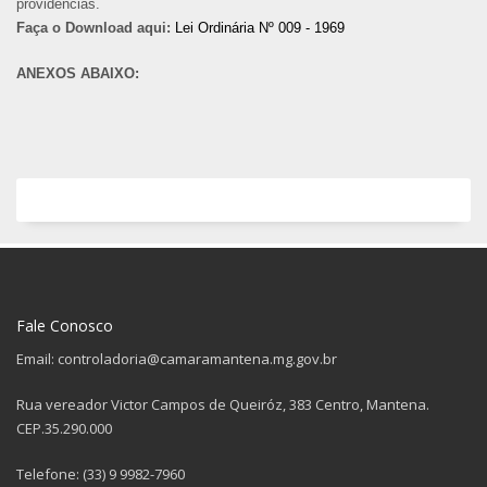
providências.
Faça o Download aqui:
Lei Ordinária Nº 009 - 1969
ANEXOS ABAIXO:
Fale Conosco
Email: controladoria@camaramantena.mg.gov.br
Rua vereador Victor Campos de Queiróz, 383 Centro, Mantena.
CEP.35.290.000
Telefone: (33) 9 9982-7960