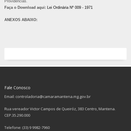
Providências.
Faça o Download aqui:
Lei Ordinária Nº 009 - 1971
ANEXOS ABAIXO:
Fale Conosco
Email: controladoria@camaramantena.mg.gov.br
Rua vereador Victor Campos de Queiróz, 383 Centro, Mantena.
CEP.35.290.000
Telefone: (33) 9 9982-7960