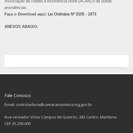
Associação de crédito e Assistência Rural (ACAR) e dá outras
providências.
Faça o Download aqui:
Lei Ordinária Nº 0105 - 1973
ANEXOS ABAIXO:
Fale Conosco
Email: controladoria@camaramantena.mg.gov.br
Rua vereador Victor Campos de Queiróz, 383 Centro, Mantena.
CEP.35.290.000