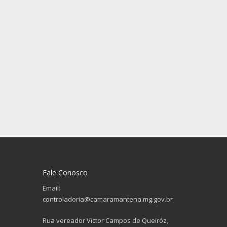
Fale Conosco
Email:
controladoria@camaramantena.mg.gov.br
Rua vereador Victor Campos de Queiróz,