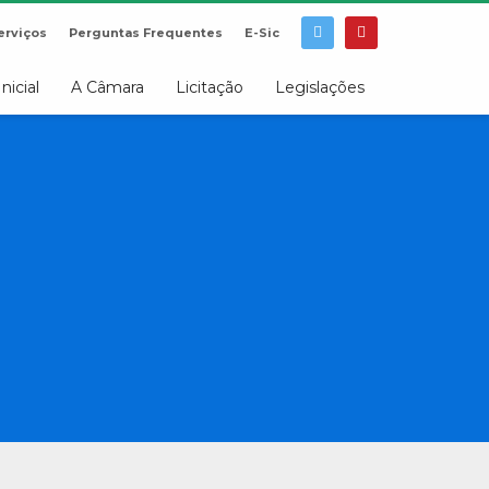
erviços
Perguntas Frequentes
E-Sic
Inicial
A Câmara
Licitação
Legislações