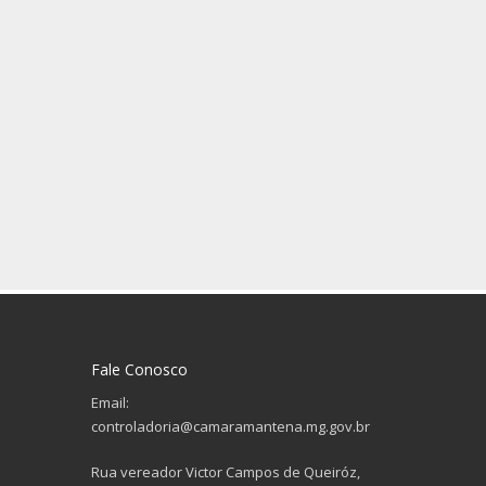
Fale Conosco
Email:
controladoria@camaramantena.mg.gov.br
Rua vereador Victor Campos de Queiróz,