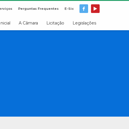
erviços
Perguntas Frequentes
E-Sic
Inicial
A Câmara
Licitação
Legislações