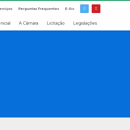
erviços
Perguntas Frequentes
E-Sic
Inicial
A Câmara
Licitação
Legislações