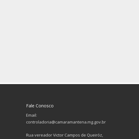
Fale Conosco
Email:
controladoria@camaramantena.mg.gov.br
Rua vereador Victor Campos de Queiróz,