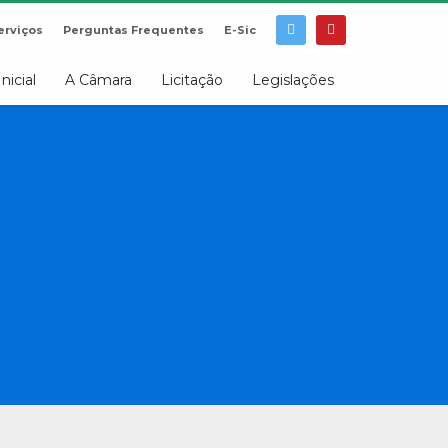
erviços
Perguntas Frequentes
E-Sic
Inicial
A Câmara
Licitação
Legislações