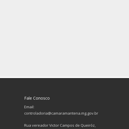
Fale Conosco
Email:
controladoria@camaramantena.mg.gov.br
Rua vereador Victor Campos de Queiróz,