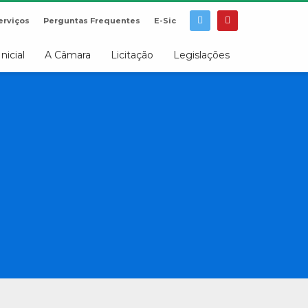
erviços
Perguntas Frequentes
E-Sic
Inicial
A Câmara
Licitação
Legislações