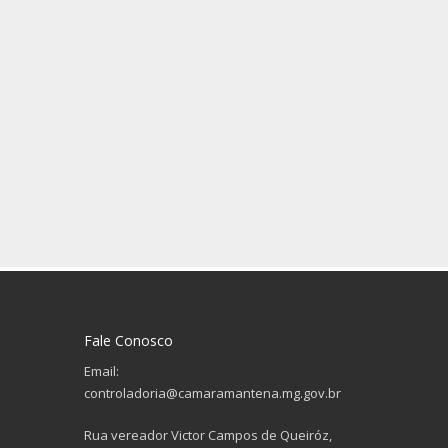
Fale Conosco
Email:
controladoria@camaramantena.mg.gov.br
Rua vereador Victor Campos de Queiróz,