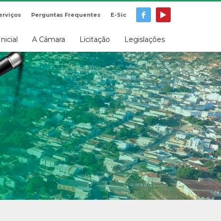
erviços
Perguntas Frequentes
E-Sic
Inicial
A Câmara
Licitação
Legislações