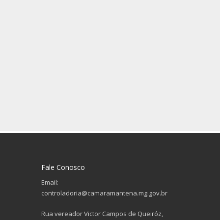
Fale Conosco
Email:
controladoria@camaramantena.mg.gov.br
Rua vereador Victor Campos de Queiróz,