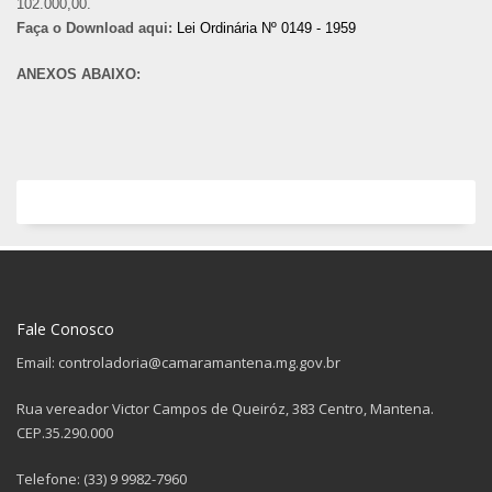
102.000,00.
Faça o Download aqui:
Lei Ordinária Nº 0149 - 1959
ANEXOS ABAIXO:
Fale Conosco
Email: controladoria@camaramantena.mg.gov.br
Rua vereador Victor Campos de Queiróz, 383 Centro, Mantena.
CEP.35.290.000
Telefone: (33) 9 9982-7960