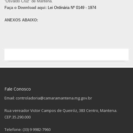
“Osvaldo Cruz” de Mantena.
Faça o Download aqui:
Lei Ordinária Nº 0149 - 1974
ANEXOS ABAIXO:
Fale Conosco
Email: controladoria@camaramantena.mg.gov.br
Rua vereador Victor Campos de Queiróz, 383 Centro, Mantena.
CEP.35.290.000
Telefone: (33) 9 9982-7960