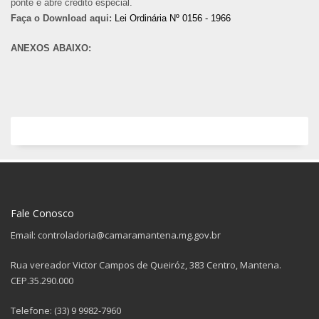
ponte e abre crédito especial.
Faça o Download aqui:
Lei Ordinária Nº 0156 - 1966
ANEXOS ABAIXO:
Fale Conosco
Email: controladoria@camaramantena.mg.gov.br
Rua vereador Victor Campos de Queiróz, 383 Centro, Mantena.
CEP.35.290.000
Telefone: (33) 9 9982-7960