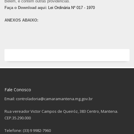
Belém, e contém outras providências.
Faça o Download aqui:
Lei Ordinária Nº 017 - 1970
ANEXOS ABAIXO:
Fale Conosco
Email: controladoria@camaramantena.mg.gov.br
Rua vereador Victor Campos de Queiróz, 383 Centro, Mantena.
CEP.35.290.000
Telefone: (33) 9 9982-7960