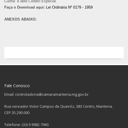
Cunha” e abre Crédito Especial.
Faça o Download aqui:
Lei Ordinária Nº 0179 - 1959
ANEXOS ABAIXO:
Fale Conosco
Email: controladoria@camaramantena.mg.gov.br
Rua vereador Victor Campos de Queiróz, 383 Centro, Mantena.
CEP.35.290.000
Telefone: (33) 9 9982-7960