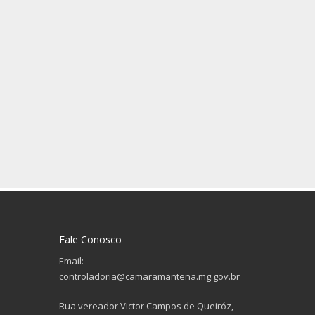
Fale Conosco
Email:
controladoria@camaramantena.mg.gov.br
Rua vereador Victor Campos de Queiróz,