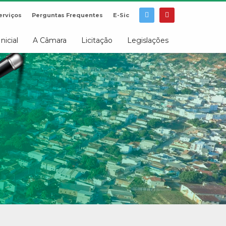
erviços
Perguntas Frequentes
E-Sic
Inicial
A Câmara
Licitação
Legislações