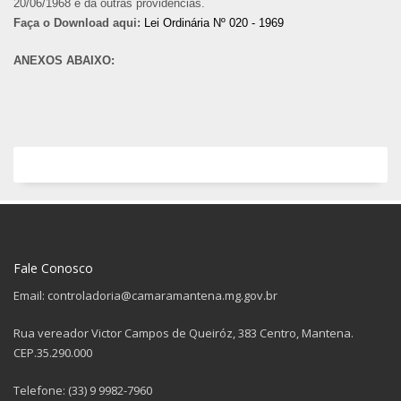
20/06/1968 e dá outras providências.
Faça o Download aqui:
Lei Ordinária Nº 020 - 1969
ANEXOS ABAIXO:
Fale Conosco
Email: controladoria@camaramantena.mg.gov.br
Rua vereador Victor Campos de Queiróz, 383 Centro, Mantena.
CEP.35.290.000
Telefone: (33) 9 9982-7960