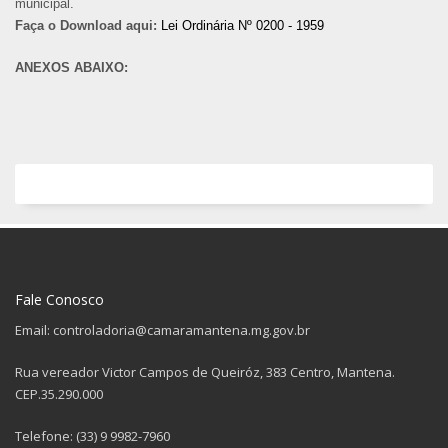
municipal.
Faça o Download aqui:
Lei Ordinária Nº 0200 - 1959
ANEXOS ABAIXO:
Fale Conosco
Email: controladoria@camaramantena.mg.gov.br
Rua vereador Victor Campos de Queiróz, 383 Centro, Mantena.
CEP.35.290.000
Telefone: (33) 9 9982-7960