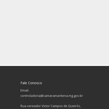
Fale Conosco
Email:
controladoria@camaramantena.mg.gov.br
Rua vereador Victor Campos de Queiróz,