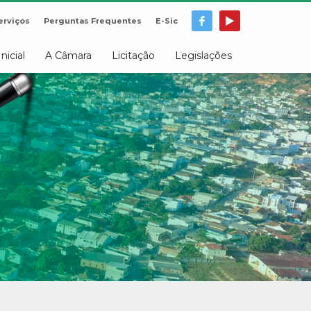
erviços
Perguntas Frequentes
E-Sic
Inicial
A Câmara
Licitação
Legislações