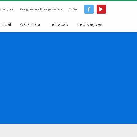
erviços
Perguntas Frequentes
E-Sic
Inicial
A Câmara
Licitação
Legislações