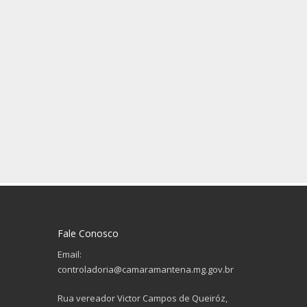
Fale Conosco
Email:
controladoria@camaramantena.mg.gov.br
Rua vereador Victor Campos de Queiróz,