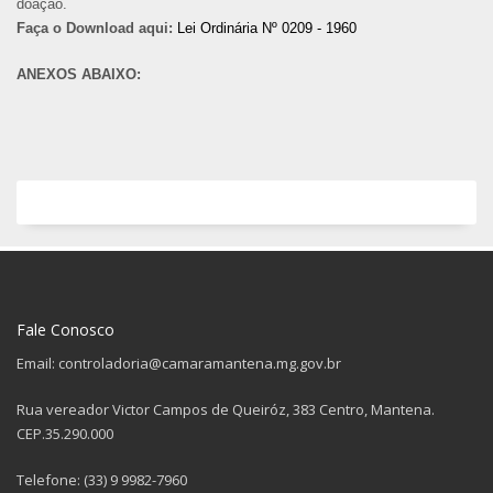
doação.
Faça o Download aqui:
Lei Ordinária Nº 0209 - 1960
ANEXOS ABAIXO:
Fale Conosco
Email: controladoria@camaramantena.mg.gov.br
Rua vereador Victor Campos de Queiróz, 383 Centro, Mantena.
CEP.35.290.000
Telefone: (33) 9 9982-7960