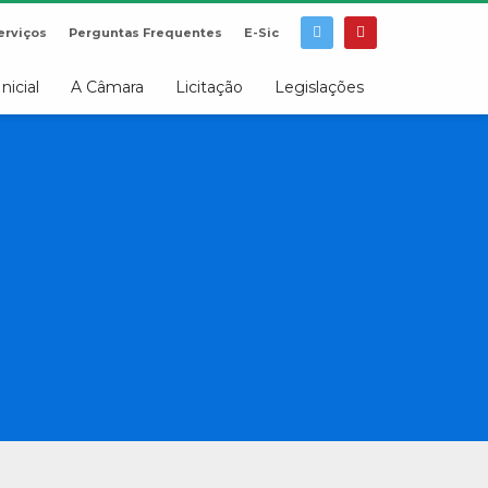
erviços
Perguntas Frequentes
E-Sic
Inicial
A Câmara
Licitação
Legislações