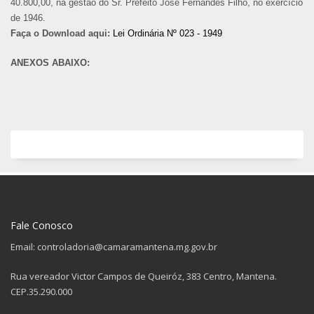
40.800,00, na gestão do Sr. Prefeito José Fernandes Filho, no exercício
de 1946.
Faça o Download aqui:
Lei Ordinária Nº 023 - 1949
ANEXOS ABAIXO:
Fale Conosco
Email: controladoria@camaramantena.mg.gov.br
Rua vereador Victor Campos de Queiróz, 383 Centro, Mantena.
CEP.35.290.000