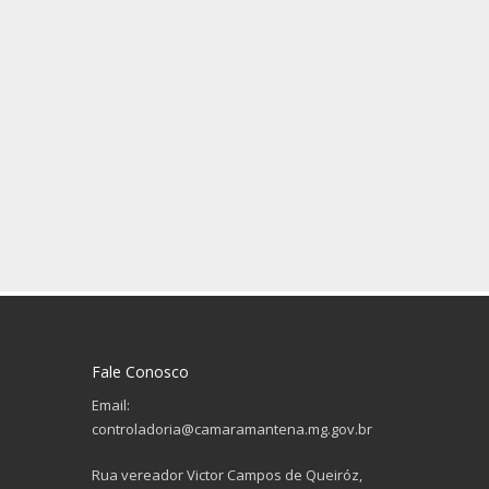
Fale Conosco
Email:
controladoria@camaramantena.mg.gov.br
Rua vereador Victor Campos de Queiróz,