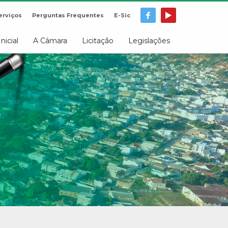
erviços
Perguntas Frequentes
E-Sic
Inicial
A Câmara
Licitação
Legislações