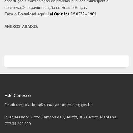
construção e conservação de próprias públicas municipais e
conservação e pavimentação de Ruas e Praças
Faça o Download aqui:
Lei Ordinária Nº 0232 - 1961
ANEXOS ABAIXO:
Fale Conosco
Email: controladoria@camaramantena.mg.gov.br
Rua vereador Victor Campos de Queiróz, 383 Centro, Mantena.
CEP.35.290.000