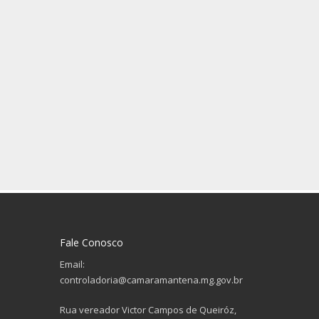
Fale Conosco
Email:
controladoria@camaramantena.mg.gov.br
Rua vereador Victor Campos de Queiróz,