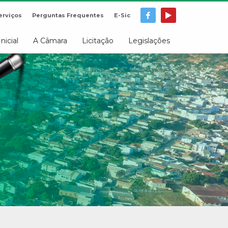
erviços
Perguntas Frequentes
E-Sic
Inicial
A Câmara
Licitação
Legislações