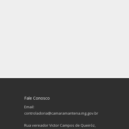
Fale Conosco
Email:
controladoria@camaramantena.mg.gov.br
Rua vereador Victor Campos de Queiróz,