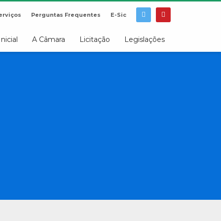
erviços
Perguntas Frequentes
E-Sic
Inicial
A Câmara
Licitação
Legislações