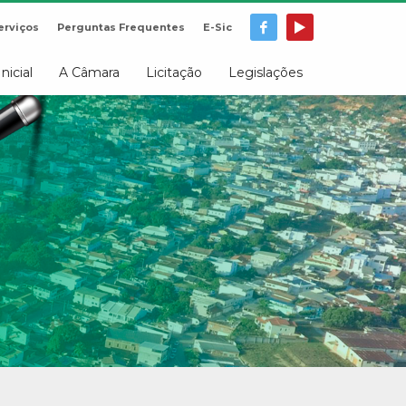
erviços
Perguntas Frequentes
E-Sic
Inicial
A Câmara
Licitação
Legislações