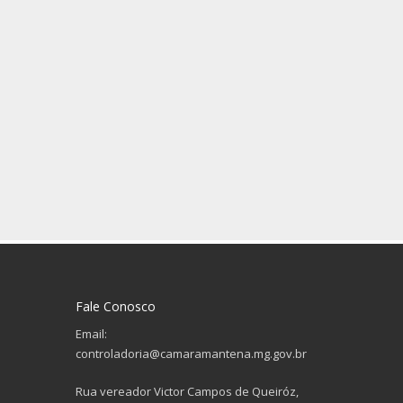
Fale Conosco
Email:
controladoria@camaramantena.mg.gov.br
Rua vereador Victor Campos de Queiróz,