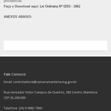
providências.
Faça o Download aqui:
Lei Ordinária Nº 0253 - 1962
ANEXOS ABAIXO:
Fale Conosco
Email: controladoria@camaramantena.mg.gov.br
Rua vereador Victor Campos de Queiróz, 383 Centro, Mantena.
CEP.35.290.000
Telefone: (33) 9 9982-7960