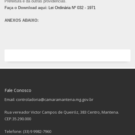
Prefeitura e dá outras providências.
Faça o Download aqui:
Lei Ordinária Nº 032 - 1971
ANEXOS ABAIXO:
Fale Conosco
Email: controladoria@camaramantena.mg.gov.br
Rua vereador Victor Campos de Queiróz, 383 Centro, Mantena.
CEP.35.290.000
Telefone: (33) 9 9982-7960