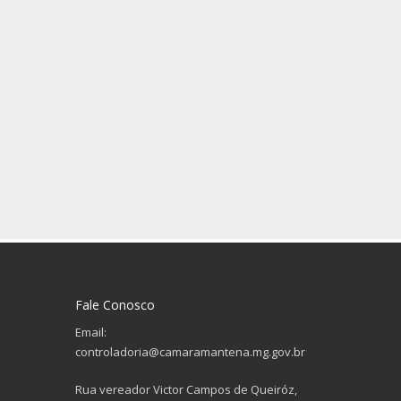
Fale Conosco
Email:
controladoria@camaramantena.mg.gov.br
Rua vereador Victor Campos de Queiróz,