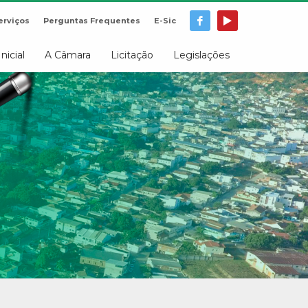
erviços
Perguntas Frequentes
E-Sic
Inicial
A Câmara
Licitação
Legislações