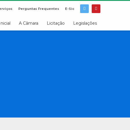
erviços
Perguntas Frequentes
E-Sic
Inicial
A Câmara
Licitação
Legislações