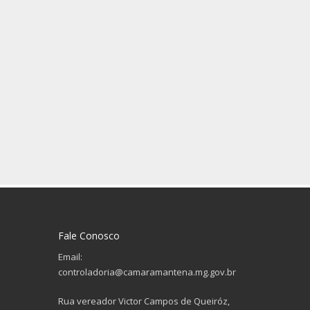
Fale Conosco
Email:
controladoria@camaramantena.mg.gov.br
Rua vereador Victor Campos de Queiróz,