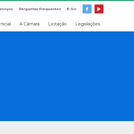
erviços
Perguntas Frequentes
E-Sic
Inicial
A Câmara
Licitação
Legislações