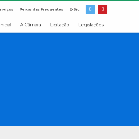
erviços
Perguntas Frequentes
E-Sic
Inicial
A Câmara
Licitação
Legislações