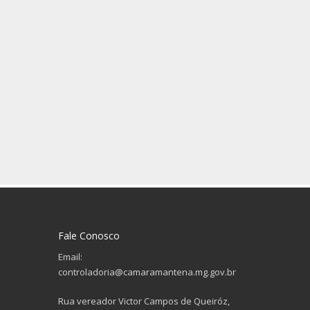
Fale Conosco
Email:
controladoria@camaramantena.mg.gov.br
Rua vereador Victor Campos de Queiróz,