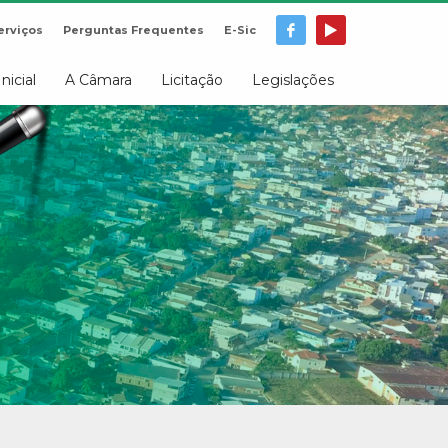
erviços
Perguntas Frequentes
E-Sic
Inicial
A Câmara
Licitação
Legislações