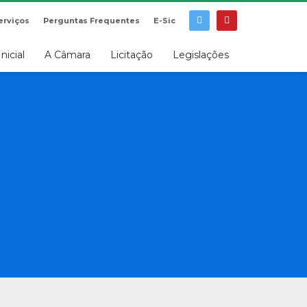
erviços
Perguntas Frequentes
E-Sic
Inicial
A Câmara
Licitação
Legislações