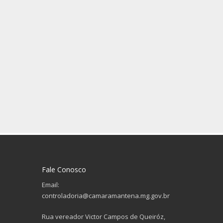
Fale Conosco
Email:
controladoria@camaramantena.mg.gov.br
Rua vereador Victor Campos de Queiróz,