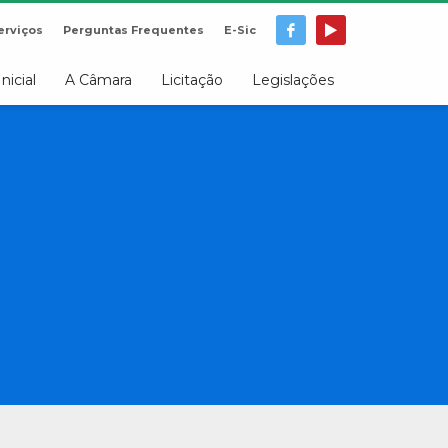
erviços
Perguntas Frequentes
E-Sic
Inicial
A Câmara
Licitação
Legislações