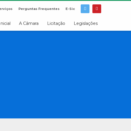
erviços
Perguntas Frequentes
E-Sic
Inicial
A Câmara
Licitação
Legislações