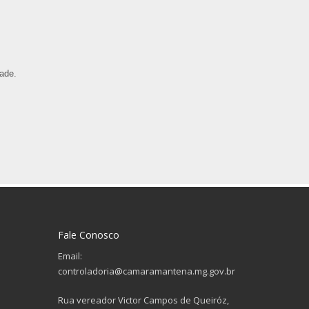
ade.
Fale Conosco
Email:
controladoria@camaramantena.mg.gov.br
Rua vereador Victor Campos de Queiróz,