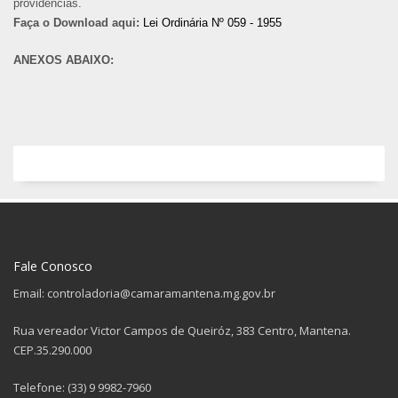
providências.
Faça o Download aqui:
Lei Ordinária Nº 059 - 1955
ANEXOS ABAIXO:
Fale Conosco
Email: controladoria@camaramantena.mg.gov.br
Rua vereador Victor Campos de Queiróz, 383 Centro, Mantena.
CEP.35.290.000
Telefone: (33) 9 9982-7960