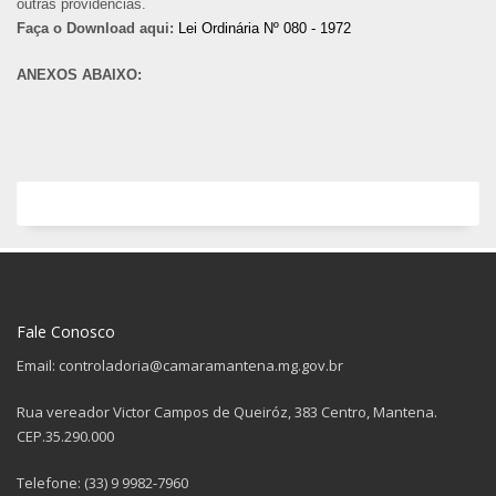
outras providências.
Faça o Download aqui:
Lei Ordinária Nº 080 - 1972
ANEXOS ABAIXO:
Fale Conosco
Email: controladoria@camaramantena.mg.gov.br
Rua vereador Victor Campos de Queiróz, 383 Centro, Mantena.
CEP.35.290.000
Telefone: (33) 9 9982-7960