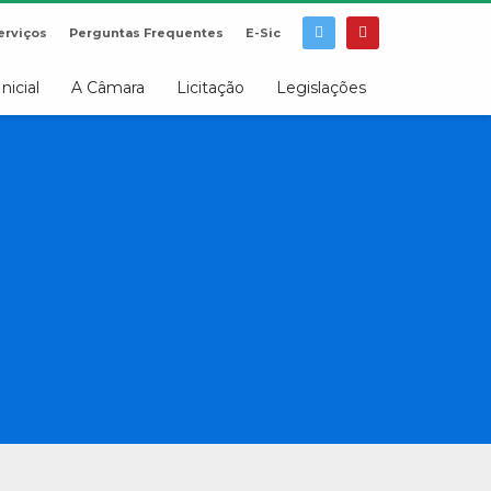
erviços
Perguntas Frequentes
E-Sic
Inicial
A Câmara
Licitação
Legislações