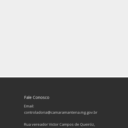
Fale Conosco
Email:
controladoria@camaramantena.mg.gov.br
Rua vereador Victor Campos de Queiróz,