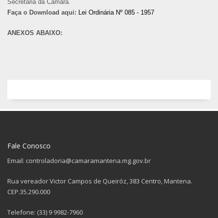
Secretaria da Câmara.
Faça o Download aqui:
Lei Ordinária Nº 085 - 1957
ANEXOS ABAIXO:
Fale Conosco
Email: controladoria@camaramantena.mg.gov.br
Rua vereador Victor Campos de Queiróz, 383 Centro, Mantena.
CEP.35.290.000
Telefone: (33) 9 9982-7960