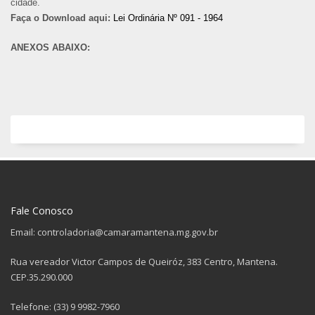
cidade.
Faça o Download aqui:
Lei Ordinária Nº 091 - 1964
ANEXOS ABAIXO:
Fale Conosco
Email: controladoria@camaramantena.mg.gov.br
Rua vereador Victor Campos de Queiróz, 383 Centro, Mantena.
CEP.35.290.000
Telefone: (33) 9 9982-7960