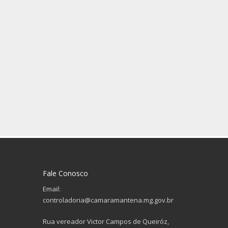
Fale Conosco
Email:
controladoria@camaramantena.mg.gov.br
Rua vereador Victor Campos de Queiróz,