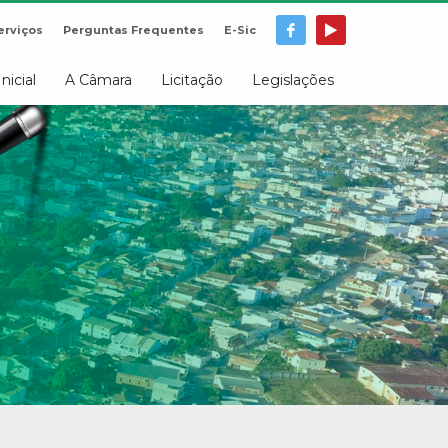
erviços
Perguntas Frequentes
E-Sic
Inicial
A Câmara
Licitação
Legislações