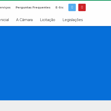
erviços
Perguntas Frequentes
E-Sic
Inicial
A Câmara
Licitação
Legislações